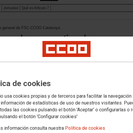
Jornadas
Qué es Artículo 7
rio general de FSC-CCOO Catalunya
nerado no garantiza el acceso a un
tración que pone en riesgo el siste
mergencia de la vivienda en las diferentes comunidades autónomas. Par
e FSC-CCOO, Carles Manzanares Guadalajara.
tica de cookies
io usa cookies propias y de terceros para facilitar la navegación
 información de estadísticas de uso de nuestros visitantes. Pu
todas las cookies pulsando el botón 'Aceptar' o configurarlas o 
pulsando el botón 'Configurar cookies'
s información consulta nuestra
Política de cookies