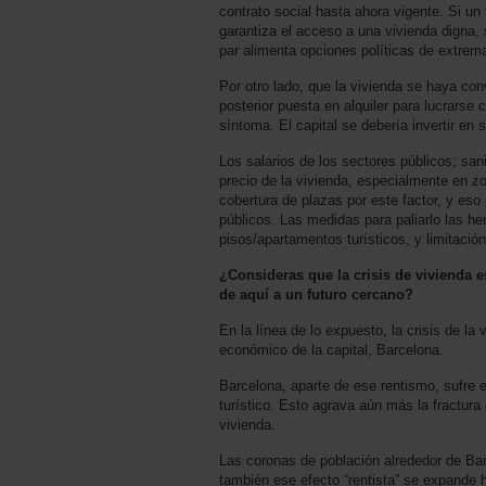
contrato social hasta ahora vigente. Si u
garantiza el acceso a una vivienda digna,
par alimenta opciones políticas de extrem
Por otro lado, que la vivienda se haya con
posterior puesta en alquiler para lucrarse
síntoma. El capital se debería invertir e
Los salarios de los sectores públicos; sani
precio de la vivienda, especialmente en z
cobertura de plazas por este factor, y eso 
públicos. Las medidas para paliarlo las hem
pisos/apartamentos turísticos, y limitació
¿Consideras que la crisis de vivienda 
de aquí a un futuro cercano?
En la línea de lo expuesto, la crisis de l
económico de la capital, Barcelona.
Barcelona, aparte de ese rentismo, sufre el
turístico. Esto agrava aún más la fractura
vivienda.
Las coronas de población alrededor de Bar
también ese efecto “rentista” se expande 