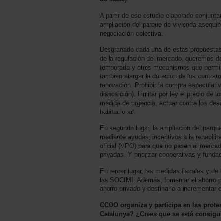
A partir de ese estudio elaborado conjunta
ampliación del parque de vivienda asequible
negociación colectiva.
Desgranado cada una de estas propuestas
de la regulación del mercado, queremos dec
temporada y otros mecanismos que permiten
también alargar la duración de los contrat
renovación. Prohibir la compra especulativa
disposición). Limitar por ley el precio de l
medida de urgencia, actuar contra los des
habitacional.
En segundo lugar, la ampliación del parqu
mediante ayudas, incentivos a la rehabilit
oficial (VPO) para que no pasen al merc
privadas. Y priorizar cooperativas y fund
En tercer lugar, las medidas fiscales y de
las SOCIMI. Además, fomentar el ahorro p
ahorro privado y destinarlo a incrementar 
CCOO organiza y participa en las prote
Catalunya? ¿Crees que se está consiguie