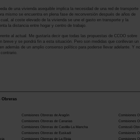
ueda de una vivienda asequible implica la necesidad de una red de transporte
ahora mismo se encuentra en plena fase de reconversión después de años de
cual, al coste elevado de la vivienda se une el gasto en transporte y la
nta la distancia entre hogar y centro de trabajo.
erente al actual. Me gustaría decir que todas las propuestas de CCOO sobre
en breve y se pondrá fin a esta situación. Pero son medidas que conllevan un
en además de un amplio consenso político para poderse llevar adelante. Y n
contrario.
s Obreras
Comisiones Obreras de Aragón
Comisiones Ob
Comisiones Obreras de Canarias
Comisiones O
Comisiones Obreras de Castilla-La Mancha
Comissió Obre
Comisiones Obreras de Euskadi
Comisiones O
cia
Comisiones Obreras de La Rioja
Comisiones O