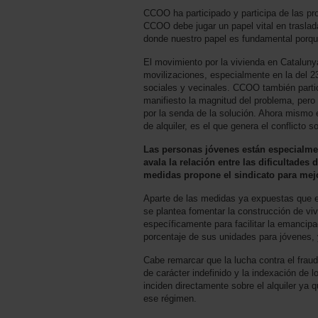
CCOO ha participado y participa de las pro
CCOO debe jugar un papel vital en trasladar
donde nuestro papel es fundamental porq
El movimiento por la vivienda en Catalunya
movilizaciones, especialmente en la del 2
sociales y vecinales. CCOO también parti
manifiesto la magnitud del problema, pero
por la senda de la solución. Ahora mismo 
de alquiler, es el que genera el conflict
Las personas jóvenes están especialment
avala la relación entre las dificultades
medidas propone el sindicato para mejo
Aparte de las medidas ya expuestas que 
se plantea fomentar la construcción de vi
específicamente para facilitar la emancipa
porcentaje de sus unidades para jóvenes, 
Cabe remarcar que la lucha contra el fraud
de carácter indefinido y la indexación de l
inciden directamente sobre el alquiler ya
ese régimen.