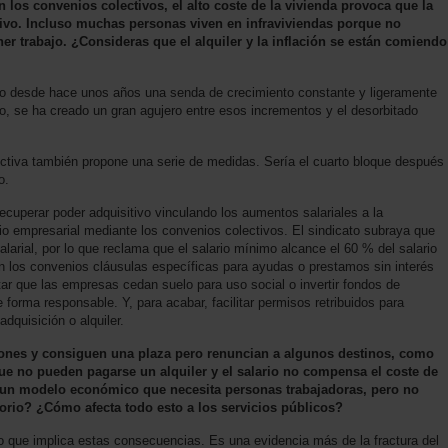
n los convenios colectivos, el alto coste de la vivienda provoca que la
tivo. Incluso muchas personas viven en infraviviendas porque no
ner trabajo. ¿Consideras que el alquiler y la inflación se están comiendo
ndo desde hace unos años una senda de crecimiento constante y ligeramente
mo, se ha creado un gran agujero entre esos incrementos y el desorbitado
ctiva también propone una serie de medidas. Sería el cuarto bloque después
o.
ecuperar poder adquisitivo vinculando los aumentos salariales a la
io empresarial mediante los convenios colectivos. El sindicato subraya que
alarial, por lo que reclama que el salario mínimo alcance el 60 % del salario
n los convenios cláusulas específicas para ayudas o prestamos sin interés
tar que las empresas cedan suelo para uso social o invertir fondos de
forma responsable. Y, para acabar, facilitar permisos retribuidos para
 adquisición o alquiler.
ones y consiguen una plaza pero renuncian a algunos destinos, como
ue no pueden pagarse un alquiler y el salario no compensa el coste de
e un modelo económico que necesita personas trabajadoras, pero no
itorio? ¿Cómo afecta todo esto a los servicios públicos?
 que implica estas consecuencias. Es una evidencia más de la fractura del