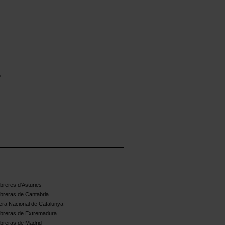
o
reres d'Asturies
breras de Cantabria
ra Nacional de Catalunya
breras de Extremadura
breras de Madrid