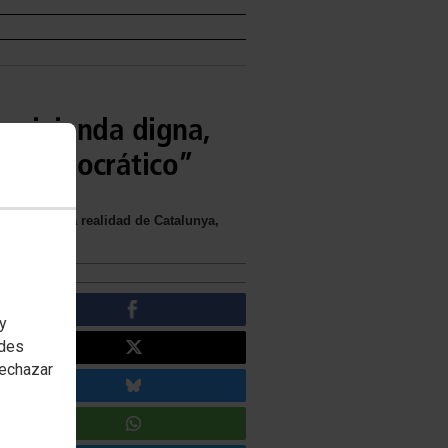
a vivienda digna,
ma democrático”
a conocer la realidad de Catalunya,
 y
edes
rechazar