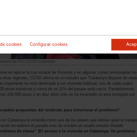
 de cookies
Configurar cookies
Acep
 general de FSC-CCOO Catalunya
oma en aplicar la Ley estatal de Vivienda y en algunas zonas tensionadas no
 a otras regiones, CCOO afirma en un estudio que “Catalunya dispone de unos
te importante no está destinada a ser vivienda habitual: uno de cada cuatro
0 pisos turísticos y cerca de un 11% del parque está vacío. Paralelamente,
 los 100.000 pisos y en diez años sólo se ha levantado un piso protegido por
incipales propuestas del sindicato para solucionar el problema?
en Catalunya la vivienda como uno de los pilares que debían guiar el trabajo
ización se elaboró el pasado mes de octubre un amplio estudio titulado
 problema de classe” (El acceso a la vivienda en Catalunya. Un problema