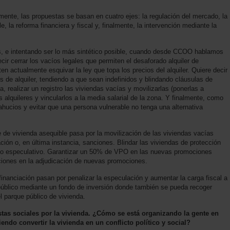
mente, las propuestas se basan en cuatro ejes: la regulación del mercado, la
, la reforma financiera y fiscal y, finalmente, la intervención mediante la
, e intentando ser lo más sintético posible, cuando desde CCOO hablamos
ir cerrar los vacíos legales que permiten el desaforado alquiler de
 actualmente esquivar la ley que topa los precios del alquiler. Quiere decir
os de alquiler, tendiendo a que sean indefinidos y blindando cláusulas de
, realizar un registro las viviendas vacías y movilizarlas (ponerlas a
os alquileres y vincularlos a la media salarial de la zona. Y finalmente, como
ahucios y evitar que una persona vulnerable no tenga una alternativa
e de vivienda asequible pasa por la movilización de las viviendas vacías
ación o, en última instancia, sanciones. Blindar las viviendas de protección
ado especulativo. Garantizar un 50% de VPO en las nuevas promociones
aciones en la adjudicación de nuevas promociones.
 financiación pasan por penalizar la especulación y aumentar la carga fiscal a
úblico mediante un fondo de inversión donde también se pueda recoger
el parque público de vivienda.
stas sociales por la vivienda. ¿Cómo se está organizando la gente en
ndo convertir la vivienda en un conflicto político y social?