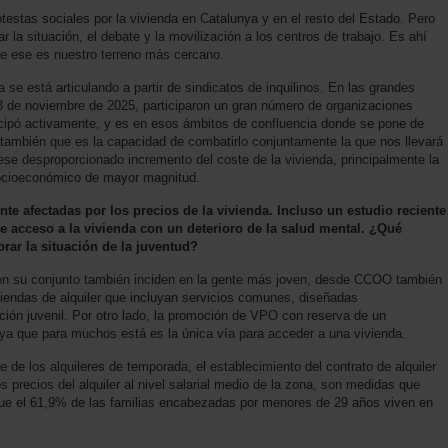
testas sociales por la vivienda en Catalunya y en el resto del Estado. Pero
 la situación, el debate y la movilización a los centros de trabajo. Es ahí
ue ese es nuestro terreno más cercano.
 se está articulando a partir de sindicatos de inquilinos. En las grandes
3 de noviembre de 2025, participaron un gran número de organizaciones
cipó activamente, y es en esos ámbitos de confluencia donde se pone de
 también que es la capacidad de combatirlo conjuntamente la que nos llevará
ese desproporcionado incremento del coste de la vivienda, principalmente la
o socioeconómico de mayor magnitud.
e afectadas por los precios de la vivienda. Incluso un estudio reciente
 de acceso a la vivienda con un deterioro de la salud mental. ¿Qué
rar la situación de la juventud?
en su conjunto también inciden en la gente más joven, desde CCOO también
viendas de alquiler que incluyan servicios comunes, diseñadas
ción juvenil. Por otro lado, la promoción de VPO con reserva de un
ya que para muchos está es la única vía para acceder a una vivienda.
e de los alquileres de temporada, el establecimiento del contrato de alquiler
os precios del alquiler al nivel salarial medio de la zona, son medidas que
 que el 61,9% de las familias encabezadas por menores de 29 años viven en