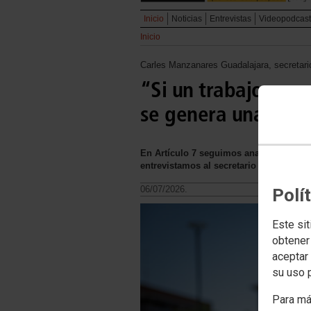
Inicio
Noticias
Entrevistas
Videopodcast
Inicio
Carles Manzanares Guadalajara, secreta
“Si un trabajo remu
se genera una frus
En Artículo 7 seguimos analizando la e
entrevistamos al secretario general d
06/07/2026.
Polí
Este sit
obtener
aceptar 
su uso 
Para má