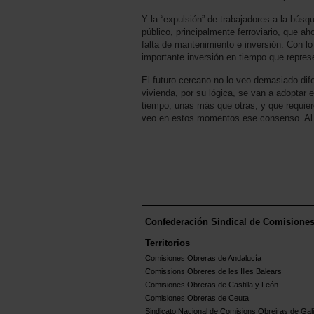
Y la “expulsión” de trabajadores a la búsq
público, principalmente ferroviario, que 
falta de mantenimiento e inversión. Con lo 
importante inversión en tiempo que represe
El futuro cercano no lo veo demasiado dif
vivienda, por su lógica, se van a adoptar 
tiempo, unas más que otras, y que requier
veo en estos momentos ese consenso. Al 
Confederación Sindical de Comisione
Territorios
Comisiones Obreras de Andalucía
Comissions Obreres de les Illes Balears
Comisiones Obreras de Castilla y León
Comisiones Obreras de Ceuta
Sindicato Nacional de Comisions Obreiras de Gali