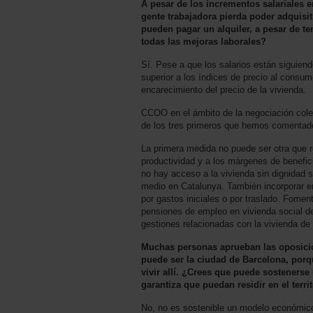
A pesar de los incrementos salariales e
gente trabajadora pierda poder adquisi
pueden pagar un alquiler, a pesar de te
todas las mejoras laborales?
Sí. Pese a que los salarios están siguie
superior a los índices de precio al consu
encarecimiento del precio de la vivienda.
CCOO en el ámbito de la negociación cole
de los tres primeros que hemos comentad
La primera medida no puede ser otra que r
productividad y a los márgenes de benefic
no hay acceso a la vivienda sin dignidad s
medio en Catalunya. También incorporar e
por gastos iniciales o por traslado. Fomen
pensiones de empleo en vivienda social de 
gestiones relacionadas con la vivienda de
Muchas personas aprueban las oposici
puede ser la ciudad de Barcelona, porq
vivir allí. ¿Crees que puede sosteners
garantiza que puedan residir en el terr
No, no es sostenible un modelo económico