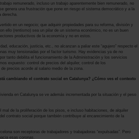
n trabajo remunerado, incluso un trabajo aparentemente bien remunerado, no
 se genera una frustración que pone en riesgo el sistema democrático y a la
a derecha.
vertido en un negocio; que adquirir propiedades para su reforma, división y
 con ello (rentismo) sea un pilar de un sistema económico, no es un buen
n sectores productivos de la economía y no en estos.
dad, educación, justicia, etc., no alcanzan a paliar este “agujero” respecto el
onas muy tensionadas por el factor turismo. Hay evidencias ya de no
por tanto debilita el funcionamiento de la Administración y los servicios
os expuesto: control de precios del alquiler, control de los
n de precios acorde al salario medio de la zona.
está cambiando el contrato social en Catalunya? ¿Cómo ves el contexto
a vivienda en Catalunya se ve además incrementada por la situación y el peso
 mal de la proliferación de los pisos, e incluso habitaciones, de alquiler
 del contrato social porque también contribuye al encarecimiento de la
celona son receptoras de trabajadores y trabajadoras “expulsadas”. Pero
hacia esas coronas.