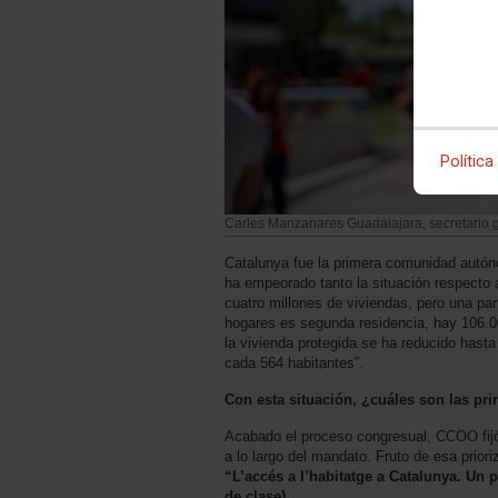
Política
Carles Manzanares Guadalajara, secretario
Catalunya fue la primera comunidad autón
ha empeorado tanto la situación respecto
cuatro millones de viviendas, pero una par
hogares es segunda residencia, hay 106.00
la vivienda protegida se ha reducido hasta
cada 564 habitantes”.
Con esta situación, ¿cuáles son las pr
Acabado el proceso congresual, CCOO fijó 
a lo largo del mandato. Fruto de esa prior
“L’accés a l’habitatge a Catalunya. Un
de clase)
.